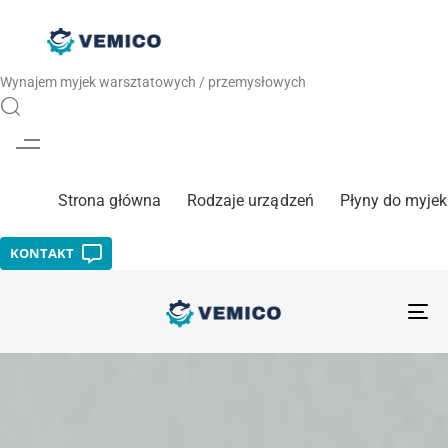
Skip links
Skip to primary navigation
Skip to content
Wynajem myjek warsztatowych / przemysłowych
Strona główna
Rodzaje urządzeń
Płyny do myjek
KONTAKT
TO